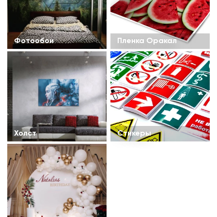
Фотообои
Пленка Оракал
Холст
Стикеры