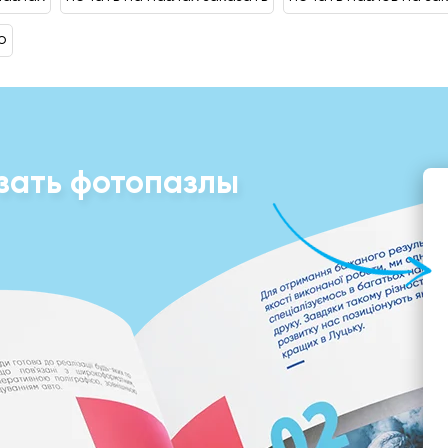
о
зать фотопазлы