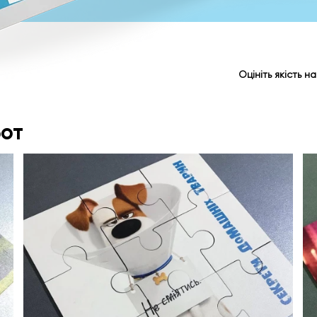
Оцініть якість н
от