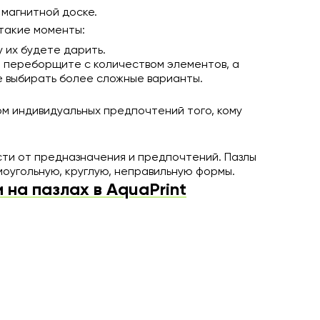
 магнитной доске.
такие моменты:
у их будете дарить.
е переборщите с количеством элементов, а
е выбирать более сложные варианты.
м индивидуальных предпочтений того, кому
сти от предназначения и предпочтений. Пазлы
моугольную, круглую, неправильную формы.
на пазлах в AquaPrint