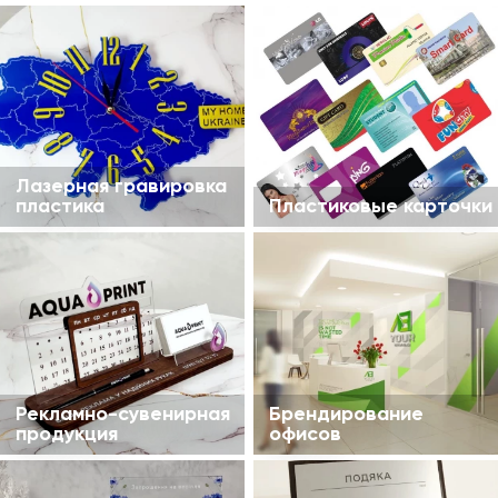
Лазерная гравировка
пластика
Пластиковые карточки
Рекламно-сувенирная
Брендирование
продукция
офисов