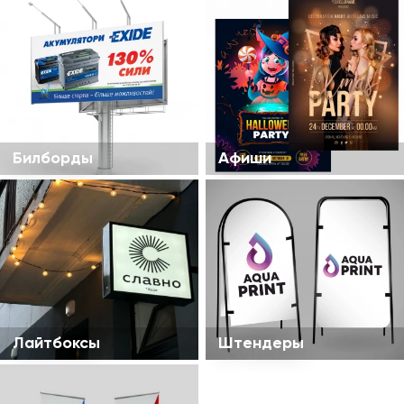
Билборды
Афиши
Лайтбоксы
Штендеры