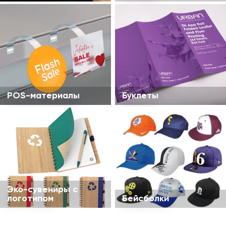
POS-материалы
Буклеты
Эко-сувениры с
логотипом
Бейсболки