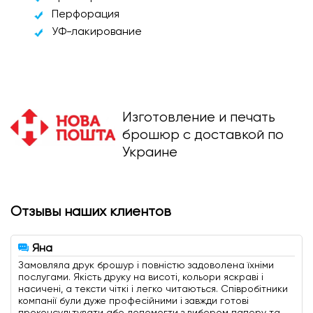
Перфорация
УФ-лакирование
Изготовление и печать
брошюр с доставкой по
Украине
Отзывы наших клиентов
Яна
Замовляла друк брошур і повністю задоволена їхніми
послугами. Якість друку на висоті, кольори яскраві і
насичені, а тексти чіткі і легко читаються. Співробітники
компанії були дуже професійними і завжди готові
проконсультувати або допомогти з вибором паперу та