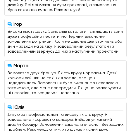
дизайну. Всі мої бажання були враховані, а замовлення
було виконано вчасно. Рекомендую!
Ігор
Висока якість друку. Замовляв каталоги і виглядають вони
дуже професійно і естетично. Терміни виконання
замовлення дотримані. Коли не дзвонив для уточнень або
змін - завжди на зв'язку. Я задоволений результатом і з
задоволенням звернусь до них з наступними проектами.
Марта
Замовляла друк брошур. Якість друку нормальна. Деякі
кольори вийшли не такі як я хотіла, але це я
недодивилась. Замовлення було виконане з невеликою
затримкою, але мене попередили. Якщо не враховувати
ці недоліки, то все доволі непогано.
Юлія
Дякую за професіоналізм та високу якість друку. Я
задоволена яскравістю кольорів. Вийшов унікальний
дизайн брошур. Замовлення виконали вчасно і без жодних
проблем. Рекомендую тим, хто шукає якісний друк