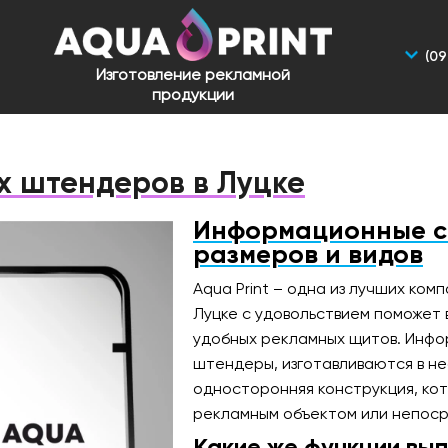
(09
Изготовление рекламной
продукции
х штендеров в Луцке
Информационные с
размеров и видов
Aqua Print – одна из лучших ко
Луцке с удовольствием поможет 
удобных рекламных щитов. Инфо
штендеры, изготавливаются в не
односторонняя конструкция, ко
рекламным объектом или непосре
Какие же функции вы