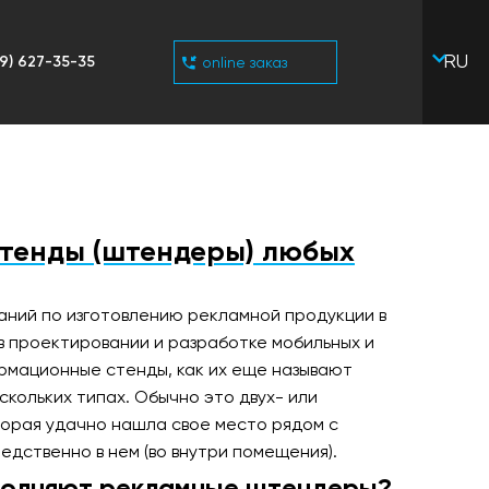
RU
9) 627-35-35
online заказ
UA
тенды (штендеры) любых
мпаний по изготовлению рекламной продукции в
в проектировании и разработке мобильных и
рмационные стенды, как их еще называют
скольких типах. Обычно это двух- или
торая удачно нашла свое место рядом с
дственно в нем (во внутри помещения).
полняют рекламные штендеры?