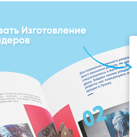
зать Изготовление
деров