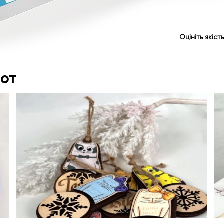
Оцініть якіс
от