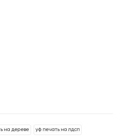
ь на дереве
уф печать на лдсп