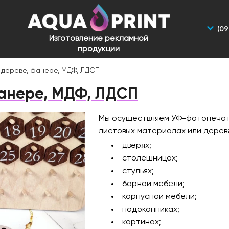
(09
Изготовление рекламной
продукции
 дереве, фанере, МДФ, ЛДСП
фанере, МДФ, ЛДСП
Мы осуществляем УФ-фотопечать
листовых материалах или деревя
дверях;
столешницах;
стульях;
барной мебели;
корпусной мебели;
подоконниках;
картинах;