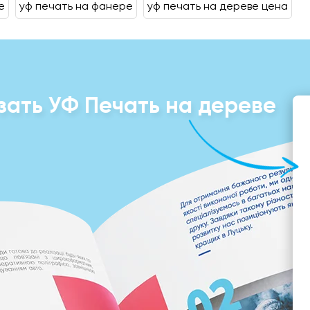
е
уф печать на фанере
уф печать на дереве цена
зать УФ Печать на дереве