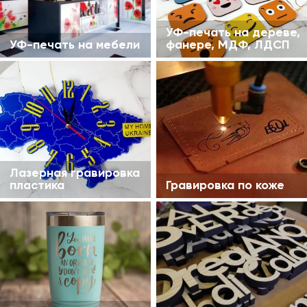
УФ-печать на дереве,
УФ-печать на мебели
фанере, МДФ, ЛДСП
Лазерная гравировка
пластика
Гравировка по коже