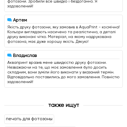
фотозони. Зробили все швидко і бездоганно. Я
задоволений!
Артем
Якість друку фотозони, яку замовив в AquaPrint - космічна!
Кольори виглядають насичено та реалістично, а деталі
друку виконані чітко. Матеріал, на якому надрукована
фотозона, має дуже хорошу якість. Дякую!
Владислав
Аквапринт вразив мене швидкістю друку фотозони.
Незважаючи на те, що моє замовлення було досить
складним, вони зуміли його виконати у вказаний термін.
Відповідально поставились до мого замовлення. Повністю
задоволений!
также ищут
печать для фотозоны