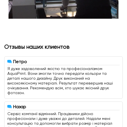
Отзывы наших клиентов
Петро
Я дуже задоволений якістю та професіоналізмом
AquaPrint. Вони змогли точно передати кольори та
деталі нашого дизайну. Друк виконаний на
високоякісному матеріалі. Результат перевершив наші
очікування. Рекомендую всім, хто шукає якісний друк
фотозон.
Назар
Сервіс компанії відмінний. Працівники дійсно
професіонали і дуже уважні до деталей. Надали мені
консультацію та допомогли вибрати розмір і матеріал