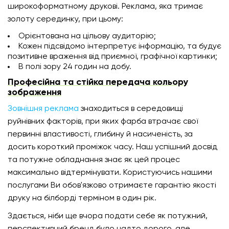
широкоформатному друкові. Реклама, яка тримає
золоту серединку, при цьому:
Орієнтована на цільову аудиторію;
Кожен підсвідомо інтерпретує інформацію, та будує
позитивне враження від приємної, графічної картинки;
В полі зору 24 годин на добу.
Професійна та стійка передача кольору
зображення
Зовнішня реклама
знаходиться в середовищі
руйнівних факторів, при яких фарба втрачає свої
первинні властивості, глибину й насиченість, за
досить короткий проміжок часу. Наш успішний досвід
та потужне обладнання знає як цей процес
максимально відтермінувати. Користуючись нашими
послугами Ви обов'язково отримаєте гарантію якості
друку на білборді терміном в один рік.
Здається, ніби ще вчора подати себе як потужний,