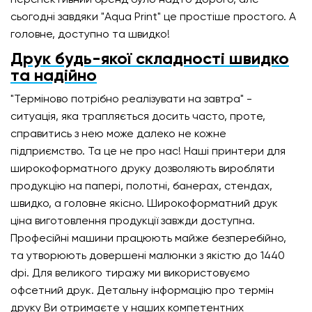
перспективний бренд було надто дорого, але
сьогодні завдяки "Aqua Print" це простіше простого. А
головне, доступно та швидко!
Друк будь-якої складності швидко
та надійно
"Терміново потрібно реалізувати на завтра" -
ситуація, яка трапляється досить часто, проте,
справитись з нею може далеко не кожне
підприємство. Та це не про нас! Наші принтери для
широкоформатного друку дозволяють виробляти
продукцію на папері, полотні, банерах, стендах,
швидко, а головне якісно. Широкоформатний друк
ціна виготовлення продукції завжди доступна.
Професійні машини працюють майже безперебійно,
та утворюють довершені малюнки з якістю до 1440
dpi. Для великого тиражу ми використовуємо
офсетний друк. Детальну інформацію про термін
друку Ви отримаєте у наших компетентних