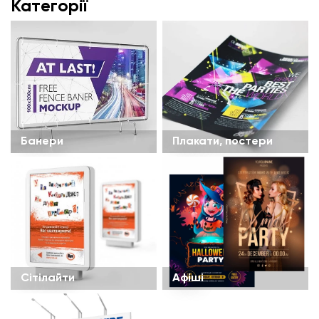
Категорії
Банери
Плакати, постери
Сітілайти
Афіші