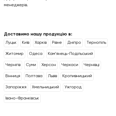
менеджерів.
Доставимо нашу продукцію в:
Луцьк
Київ
Харків
Рівне
Дніпро
Тернопіль
Житомир
Одеса
Кам’янець-Подільський
Чернігів
Суми
Херсон
Черкаcи
Чернівці
Вінниця
Полтава
Львів
Кропивницький
Запоріжжя
Хмельницький
Ужгород
Івано-Франківськ