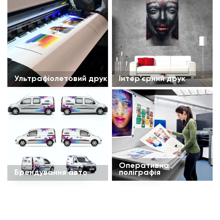
Ультрафіолетовий друк
Інтер'єрний друк
Оперативна
Брендування авто
поліграфія