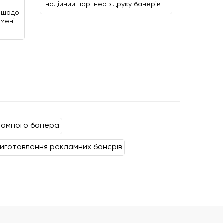
надійний партнер з друку банерів.
ї щодо
 мені
ламного банера
виготовлення рекламних банерів