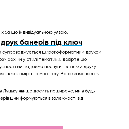
хіба що індивідуальною уявою.
рук банерів під ключ
ма супроводжується широкоформатним друком
озмірах чи у стилі тематики, довірте цю
учності ми надаємо послуги не тільки друку
комплекс замірів та монтажу. Ваше замовлення –
 в Луцьку явище досить поширене, ми в будь-
ерів ціни формуються в залежності від