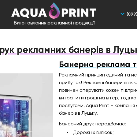
(099
Виготовлення рекламної продукції
друк рекламних банерів в Луць
Банерна реклама та
Рекламний принцип єдиний та нез
прибуток! Рекламні банери являю
повинен оперувати кожен підпри
витратити гроші на вітер, тоді
послугами, Aqua Print – компанія 
банерів в Луцьку.
Банерний друк передбачає:
Дорожніх вивісок;