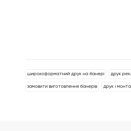
широкоформатний друк на банері
друк рек
замовити виготовлення банерів
друк і монт