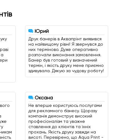
нтів
Юрий
уку
Друк банерів в Аквапрінт виявився
на найвищому рівні! Я звернувся до
раві
них терміново. Дуже оперативно
 а
розпочали виконання замовлення.
нери
Банер був готовий у визначений
термін, і якість друку мене приємно
здивувала. Дякую за чудову роботу!
Оксана
свого
Не вперше користуюсь послугами
для рекламного бізнесу. Щоразу
а
компанія демонструє високий
уже
професіоналізм та уважне
гу
ставлення до клієнтів та їхніх
тникам
прохань. Якість друку завжди на
вність
висоті. Перевірено, що Aqua Print -