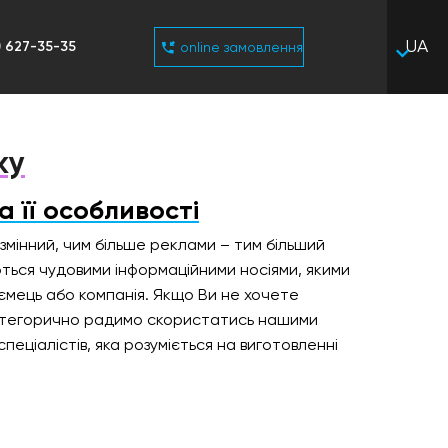
UA
) 627-35-35
online замовлення
RU
ку
 її особливості
мінний, чим більше реклами – тим більший
ться чудовими інформаційними носіями, якими
ємець або компанія. Якщо Ви не хочете
 категорично радимо скористатись нашими
спеціалістів, яка розуміється на виготовленні