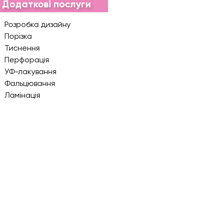
Додаткові послуги
Розробка дизайну
Порізка
Тиснення
Перфорація
УФ-лакування
Фальцювання
Ламінація