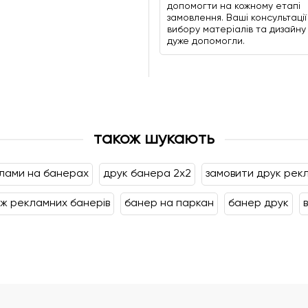
допомогти на кожному етапі
замовлення. Ваші консультаці
вибору матеріалів та дизайну
дуже допомогли.
також шукають
лами на банерах
друк банера 2х2
замовити друк рек
аж рекламних банерів
банер на паркан
банер друк