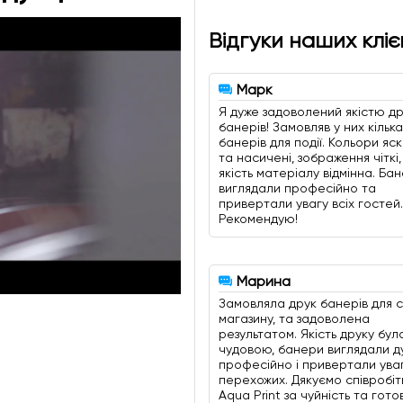
Відгуки наших кліє
Марк
Я дуже задоволений якістю др
банерів! Замовляв у них кілька
банерів для події. Кольори яск
та насичені, зображення чіткі,
якість матеріалу відмінна. Ба
виглядали професійно та
привертали увагу всіх гостей.
Рекомендую!
Марина
Замовляла друк банерів для 
магазину, та задоволена
результатом. Якість друку бул
чудовою, банери виглядали д
професійно і привертали ува
перехожих. Дякуємо співробі
Aqua Print за чуйність та гото