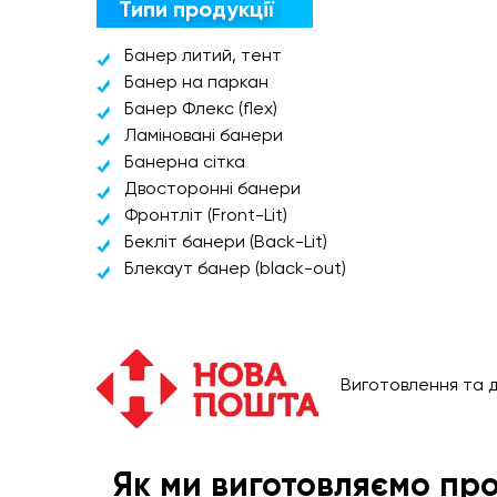
Типи продукції
Банер литий, тент
Банер на паркан
Банер Флекс (flex)
Ламіновані банери
Банерна сітка
Двосторонні банери
Фронтліт (Front-Lit)
Бекліт банери (Back-Lit)
Блекаут банер (black-out)
Виготовлення та д
Як ми виготовляємо пр