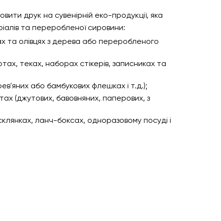
овити друк на сувенірній еко-продукції, яка
іалів та переробленої сировини:
ах та олівцях з дерева або переробленого
тах, теках, наборах стікерів, записниках та
в'яних або бамбукових флешках і т.д.);
тах (джутових, бавовняних, паперових, з
 склянках, ланч-боксах, одноразовому посуді і