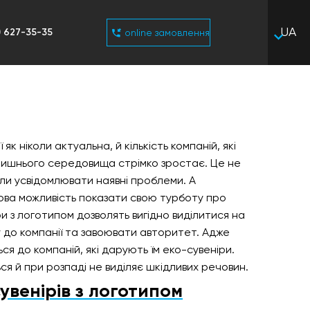
UA
) 627-35-35
online замовлення
RU
як ніколи актуальна, й кількість компаній, які
ишнього середовища стрімко зростає. Це не
ли усвідомлювати наявні проблеми. А
ова можливість показати свою турботу про
и з логотипом дозволять вигідно виділитися на
у до компанії та завоювати авторитет. Адже
ся до компаній, які дарують їм еко-сувеніри.
ся й при розпаді не виділяє шкідливих речовин.
увенірів з логотипом