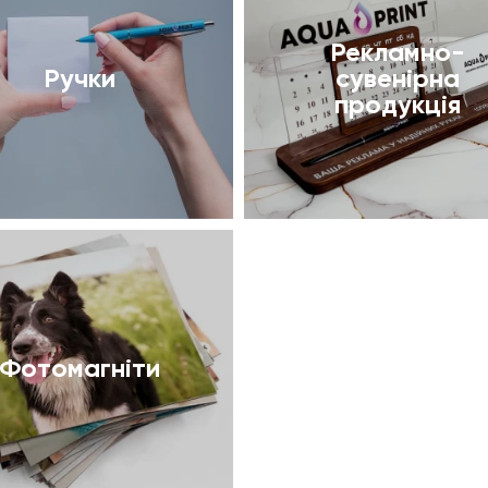
Рекламно-
Ручки
сувенірна
продукція
Фотомагніти