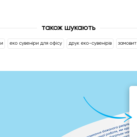
також шукають
ти
еко сувеніри для офісу
друк еко-сувенірів
замовит