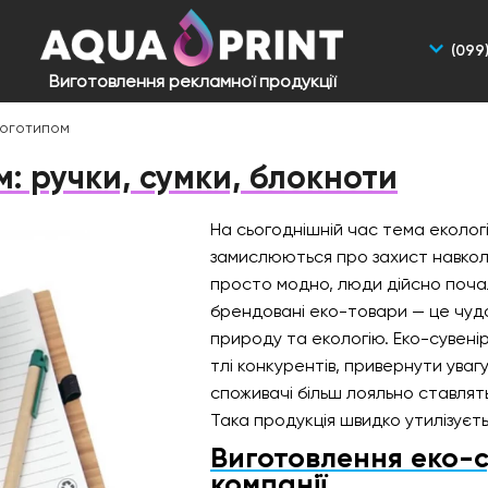
(099
Виготовлення рекламної продукції
логотипом
м: ручки, сумки, блокноти
На сьогоднішній час тема екології 
замислюються про захист навкол
просто модно, люди дійсно поча
брендовані еко-товари — це чуд
природу та екологію. Еко-сувенір
тлі конкурентів, привернути уваг
споживачі більш лояльно ставлять
Така продукція швидко утилізуєть
Виготовлення еко-с
компанії