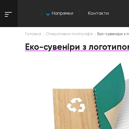
Напрямки
Контакти
Головна
Оперативна поліграфія
Еко-сувеніри з 
Еко-сувеніри з логотипо