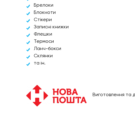
Брелоки
Блокноти
Стікери
Записні книжки
Флешки
Термоси
Ланч-бокси
Склянки
та ін.
Виготовлення та д