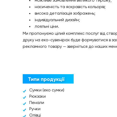
можливе замовлення великого тиражу;
насиченість та яскравість кольорів;
висока деталізація зображень;
індивідуальний дизайн;
лояльні ціни.
Ми пропонуємо цілий комплекс послуг від ство
друку на еко-сувенірах буде формуватися в за
рекламного товару — зверніться до наших мен
Типи продукції
Сумки (еко сумки)
Рюкзаки
Пенали
Ручки
Олівці