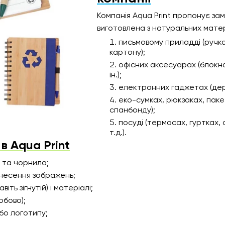
Компанія Aqua Print пропонує зам
виготовлена з натуральних матер
письмовому приладді (ручк
картону);
офісних аксесуарах (блокно
ін.);
електронних гаджетах (дере
еко-сумках, рюкзаках, паке
спанбонду);
посуді (термосах, гуртках,
т.д.).
в Aqua Print
и та чорнила;
анесення зображень;
іть зігнутій) і матеріалі;
обово);
бо логотипу;