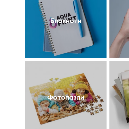
Блокноти
Фотопазли