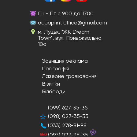
Пн - Пт з 9.00 до 17.00
aquaprint.office@gmail.com
м. Луцьк, "ЖК Dream
Town", вул. Привокзальна
10а
Зовнішня реклама
Поліграфія
Лазерне гравіювання
Візитки
Білборди
(099) 627-35-35
(098) 027-35-35
(033) 278-81-98
(093) 027-35-35