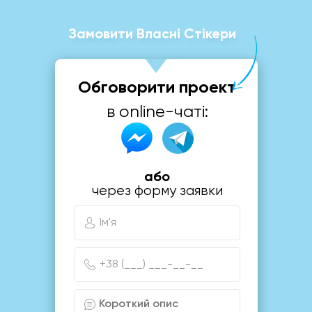
Замовити Власні Стікери
Обговорити проект
в online-чаті:
або
через форму заявки