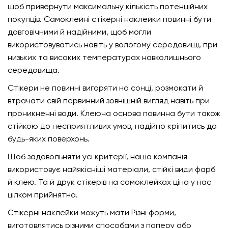
щоб привернути максимальну кількість потенційних
покупців. Самоклейні стікерні наклейки повинні бути
довговічними й надійними, щоб могли
використовуватись навіть у вологому середовищі, при
низьких та високих температурах навколишнього
середовища.
Стікери не повинні вигоряти на сонці, розмокати й
втрачати свій первинний зовнішній вигляд навіть при
проникненні води. Клеюча основа повинна бути також
стійкою до несприятливих умов, надійно кріпитись до
будь-яких поверхонь.
Щоб задовольняти усі критерії, наша компанія
використовує найякісніші матеріали, стійкі види фарб
й клею. Та й друк стікерів на самоклейках ціна у нас
цілком прийнятна.
Стікерні наклейки можуть мати Різні форми,
виготовлятись різними способами з паперу або