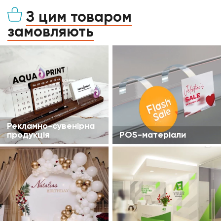
З цим товаром
замовляють
Рекламно-сувенірна
продукція
POS-матеріали