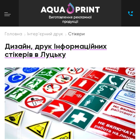
Виготовлення рекламної
продукції
Головна
Інтер'єрний друк
Стікери
Дизайн, друк Інформаційних
стікерів в Луцьку