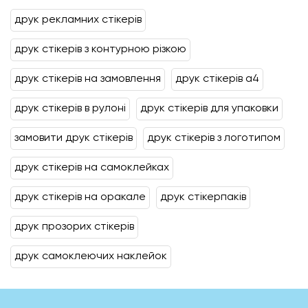
друк рекламних стікерів
друк стікерів з контурною різкою
друк стікерів на замовлення
друк стікерів а4
друк стікерів в рулоні
друк стікерів для упаковки
замовити друк стікерів
друк стікерів з логотипом
друк стікерів на самоклейках
друк стікерів на оракале
друк стікерпаків
друк прозорих стікерів
друк самоклеючих наклейок