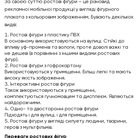
За своєю суттю ростові фігури – це різновид
рекламної мобільної продукції у вигляді фігурного
плаката з кольоровим зображенням. Бувають декількох
видів:
Ростові фігури з пластику ПВХ
В основному використовуються на вулиці. Стійкі до
впливу уф-променів та вологи, проте доволі важкі та
не дешеві (в порівнянні з іншими видами ростових
фігур).
Ростові фігури з гофрокартону
Використовуються у приміщенні. Більш легкі та мають
високу якість зображення.
Інтерактивні ростові фігури
Також використовуються у приміщенні,
комплектуються гучномовцем та дисплеєм. Являються
найдорожчими.
Одно- та двосторонні ростові фігури
Підходять і для вулиці, і для приміщення.
Ростові фігури у вигляді силуету людини, тварини,
героїв з мультфільмів.
Переваги ростових фігур