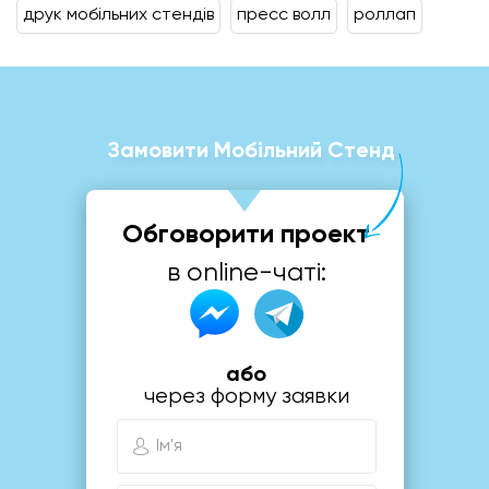
друк мобільних стендів
пресс волл
роллап
Замовити Мобільний Стенд
Обговорити проект
в online-чаті:
або
через форму заявки