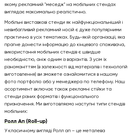
якому рекламний "меседж" на мобільних стендах
виглядає максимально реалістично.
Мобільні виставкові стенди як найфункціональніший і
невибагливий рекламний носій є дуже популярними
практично в усіх тематиках. Будь-якій організації, яка
прагне донести інформацію до кінцевого споживача,
використання мобільних стендів є швидше
необхідністю, аніж одним із варіантів. З усім їх
різноманіттям (в залежності від матеріалів і технологій
виготовлення) ви зможете ознайомитися в нашому
фото портфоліо або у менеджера по телефону. Наш
асортимент включає також рекламні стійки та
стенди різних форматів і функціонального
призначення. Ми виготовляємо наступні типи стендів
мобільних:
Ролл Ап (Roll-up)
У класичному вигляді Ролл ап – це металева