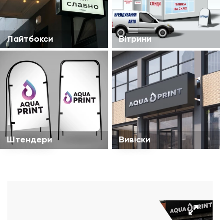
Лайтбокси
Вітрини
Штендери
Вивіски