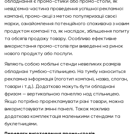
обладнання є промо-стійки або промо-столи, як
невід'ємна частина проведення успішної рекламної
кампанії, промо-акції з метою популяризації своєї
марки, ознайомлення потенційного споживача з новим
продуктом компанії та, як наслідок, збільшення попиту
та обсягів продажу товару. Особливо ефективне
використання промо-столів при виведенні на ринок
нового продукту або послуги.
Являють собою мобільні стенди невеликих розмірів
обладнані тумбою-стільницею. На тумбу наноситься
рекламна інформація (логотип компанії, назва, слоган,
товари і т.д.). Додатково можуть бути обладнані
фризом — вертикальною панеллю над стільницею.
Якщо потрібно прорекламувати різні товари, можна
використовувати змінні панелі. Також можлива
додаткова комплектація маленькими стендами та
буклетницями.