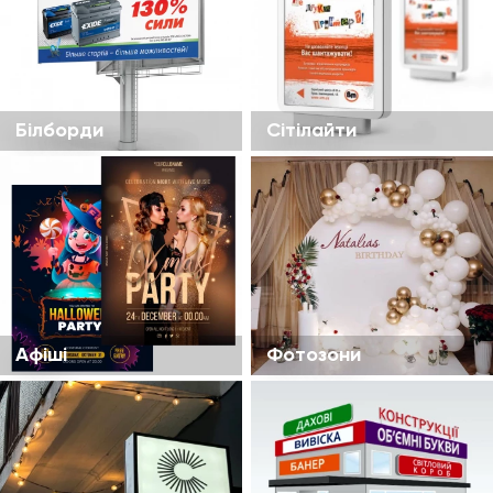
Білборди
Сітілайти
Афіші
Фотозони