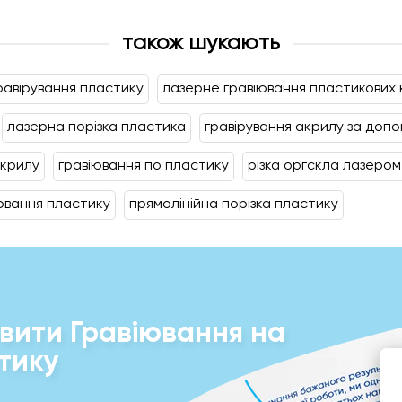
також шукають
равірування пластику
лазерне гравіювання пластикових 
лазерна порізка пластика
гравірування акрилу за доп
акрилу
гравіювання по пластику
різка оргскла лазером
ювання пластику
прямолінійна порізка пластику
вити Гравіювання на
тику