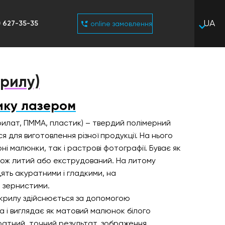
UA
) 627-35-35
online замовлення
RU
крилу)
ику лазером
рилат, ПММА, пластик) – твердий полімерний
я для виготовлення різної продукції. На нього
і малюнки, так і растрові фотографії. Буває як
акож литий або екструдований. На литому
ять акуратними і гладкими, на
і зернистими.
акрилу здійснюється за допомогою
 і виглядає як матовий малюнок білого
ратний, точний результат, зображення