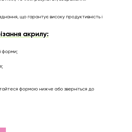
днання, що гарантує високу продуктивність і
ізання акрилу:
ї форми;
я;
истайтеся формою нижче або зверніться до