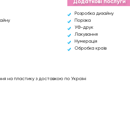
Додаткові послуги
Розробка дизайну
зайну
Порізка
УФ-друк
Лакування
Нумерація
Обробка країв
ня на пластику з доставкою по Україні