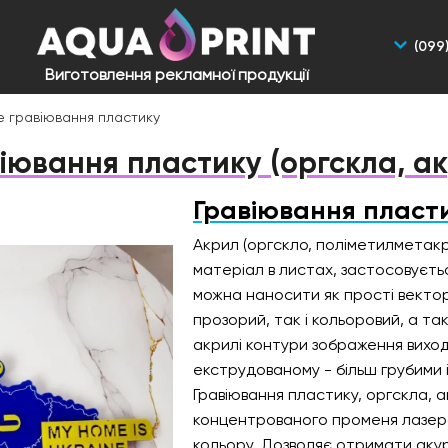
(099
Виготовлення рекламної продукції
е гравіювання пластику
іювання пластику (оргскла, а
Гравіювання пласт
Акрил (оргскло, поліметилметак
матеріал в листах, застосовуєтьс
можна наносити як прості векторн
прозорий, так і кольоровий, а т
акрилі контури зображення виход
екструдованому - більш грубими 
Гравіювання пластику, оргскла, 
концентрованого променя лазера
кольору. Дозволяє отримати аку