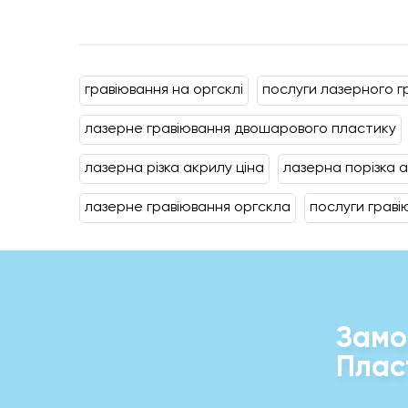
гравіювання на оргсклі
послуги лазерного г
лазерне гравіювання двошарового пластику
лазерна різка акрилу ціна
лазерна порізка 
лазерне гравіювання оргскла
послуги граві
Замо
Плас