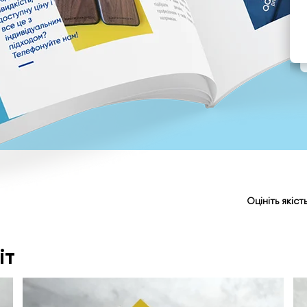
Оцініть якіс
іт