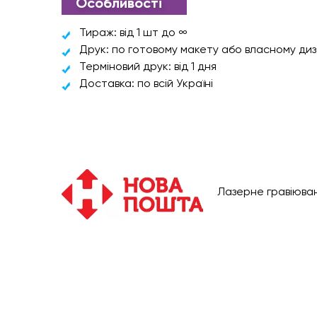
Особливості
Тираж: від 1 шт до ∞
Друк: по готовому макету або власному ди
Терміновий друк: від 1 дня
Доставка: по всій Україні
Лазерне гравіюван