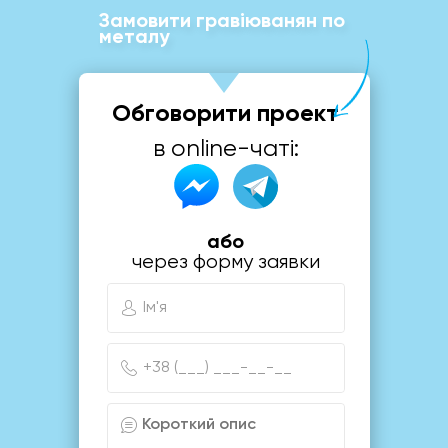
Замовити гравіюванян по
металу
Обговорити проект
в online-чаті:
або
через форму заявки