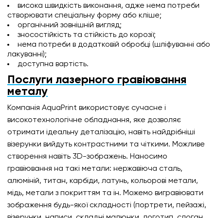
висока швидкість виконання, адже нема потреби
створювати спеціальну форму або кліше;
органічний зовнішній вигляд;
зносостійкість та стійкість до корозії;
нема потреби в додатковій обробці (шліфуванні або
лакуванні);
доступна вартість.
Послуги лазерного гравіювання
металу
Компанія AquaPrint використовує сучасне і
високотехнологічне обладнання, яке дозволяє
отримати ідеальну деталізацію, навіть найдрібніші
візерунки вийдуть контрастними та чіткими. Можливе
створення навіть 3D-зображень. Наносимо
гравіювання на такі метали: нержавіюча сталь,
алюміній, титан, карбіди, латунь, кольорові метали,
мідь, метали з покриттям та ін. Можемо вигравіювати
зображення будь-якої складності (портрети, пейзажі,
візерунки, написи, складні малюнки, логотип, слоган