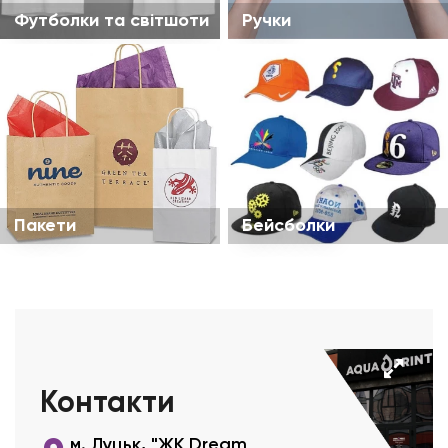
Футболки та світшоти
Ручки
Пакети
Бейсболки
Контакти
м. Луцьк, "ЖК Dream