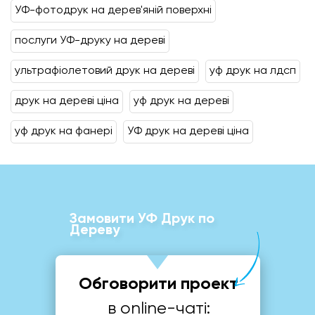
УФ-фотодрук на дерев'яній поверхні
послуги УФ-друку на дереві
ультрафіолетовий друк на дереві
уф друк на лдсп
друк на дереві ціна
уф друк на дереві
уф друк на фанері
УФ друк на дереві ціна
Замовити УФ Друк по
Дереву
Обговорити проект
в online-чаті: