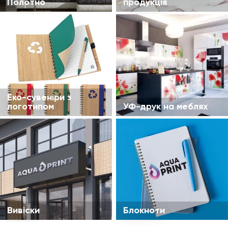
Полотно
продукція
Еко-сувеніри з
логотипом
УФ-друк на меблях
Вивіски
Блокноти