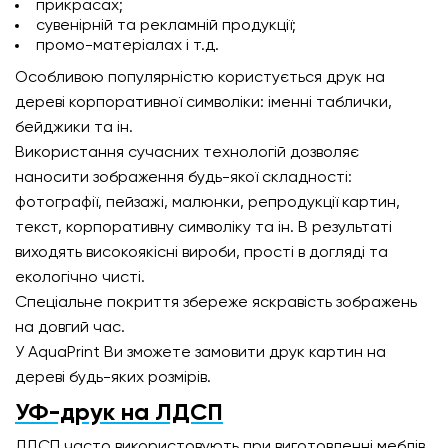
прикрасах;
сувенірній та рекламній продукції;
промо-матеріалах і т.д.
Особливою популярністю користується друк на
дереві корпоративної символіки: іменні таблички,
бейджики та ін.
Використання сучасних технологій дозволяє
наносити зображення будь-якої складності:
фотографії, пейзажі, малюнки, репродукції картин,
текст, корпоративну символіку та ін. В результаті
виходять високоякісні вироби, прості в догляді та
екологічно чисті.
Спеціальне покриття збереже яскравість зображень
на довгий час.
У AquaPrint Ви зможете замовити друк картин на
дереві будь-яких розмірів.
УФ-друк на ЛДСП
ЛДСП часто використовують при виготовленні меблів