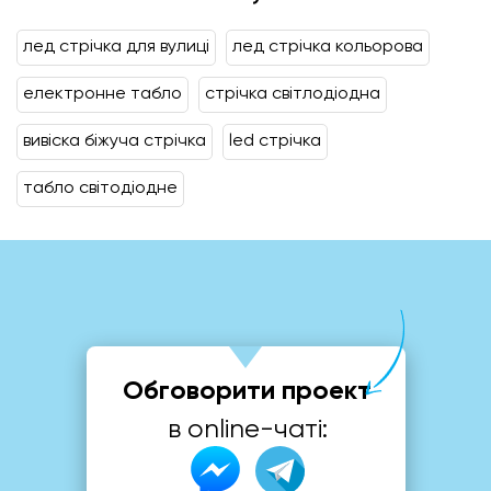
лед стрічка для вулиці
лед стрічка кольорова
електронне табло
стрічка світлодіодна
вивіска біжуча стрічка
led стрічка
табло світодіодне
Обговорити проект
в online-чаті: