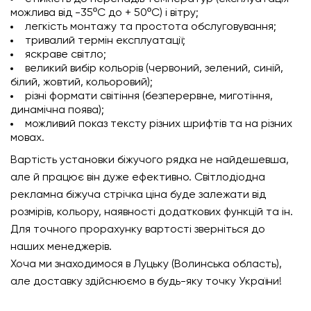
можлива від -35ºС до + 50ºС) і вітру;
легкість монтажу та простота обслуговування;
тривалий термін експлуатації;
яскраве світло;
великий вибір кольорів (червоний, зелений, синій,
білий, жовтий, кольоровий);
різні формати світіння (безперервне, миготіння,
динамічна поява);
можливий показ тексту різних шрифтів та на різних
мовах.
Вартість установки біжучого рядка не найдешевша,
але й працює він дуже ефективно. Світлодіодна
рекламна біжуча стрічка ціна буде залежати від
розмірів, кольору, наявності додаткових функцій та ін.
Для точного прорахунку вартості зверніться до
наших менеджерів.
Хоча ми знаходимося в Луцьку (Волинська область),
але доставку здійснюємо в будь-яку точку України!