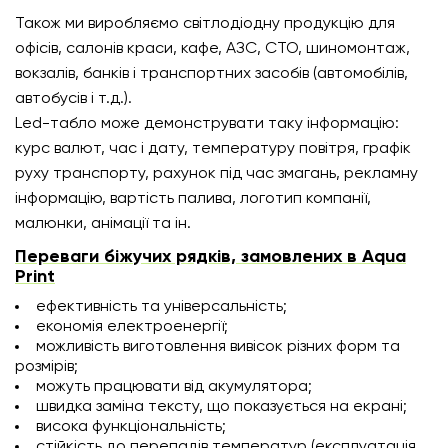
Також ми виробляємо світлодіодну продукцію для
офісів, салонів краси, кафе, АЗС, СТО, шиномонтаж,
вокзалів, банків і транспортних засобів (автомобілів,
автобусів і т.д.).
Led-табло може демонструвати таку інформацію:
курс валют, час і дату, температуру повітря, графік
руху транспорту, рахунок під час змагань, рекламну
інформацію, вартість палива, логотип компанії,
малюнки, анімації та ін.
Переваги біжучих рядків, замовлених в Aqua
Print
ефективність та універсальність;
економія електроенергії;
можливість виготовлення вивісок різних форм та
розмірів;
можуть працювати від акумулятора;
швидка заміна тексту, що показується на екрані;
висока функціональність;
стійкість до перепадів температур (експлуатація