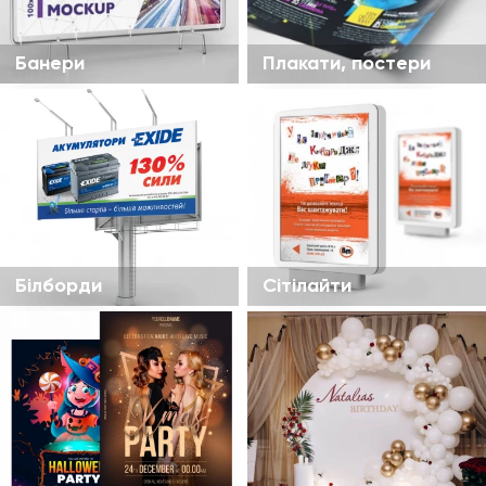
Банери
Плакати, постери
Білборди
Сітілайти