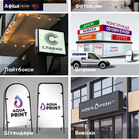
Афіші
Фотозони
Лайтбокси
Вітрини
Штендери
Вивіски